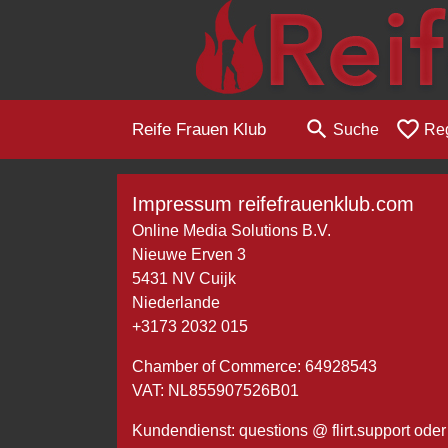
search
favorite_border
Reife Frauen Klub
Suche
Reg
Impressum reifefrauenklub.com
Online Media Solutions B.V.
Nieuwe Erven 3
5431 NV Cuijk
Niederlande
+3173 2032 015
Chamber of Commerce: 64928543
VAT: NL855907526B01
Kundendienst: questions @ flirt.support ode